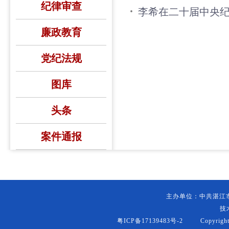
纪律审查
李希在二十届中央
廉政教育
党纪法规
图库
头条
案件通报
主办单位：中共湛江
技
粤ICP备17139483号-2
Copyright (c