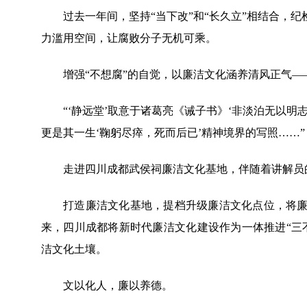
过去一年间，坚持“当下改”和“长久立”相结合，纪
力滥用空间，让腐败分子无机可乘。
增强“不想腐”的自觉，以廉洁文化涵养清风正气—
“‘静远堂’取意于诸葛亮《诫子书》‘非淡泊无以明
更是其一生‘鞠躬尽瘁，死而后已’精神境界的写照……”
走进四川成都武侯祠廉洁文化基地，伴随着讲解员的
打造廉洁文化基地，提档升级廉洁文化点位，将廉洁
来，四川成都将新时代廉洁文化建设作为一体推进“三
洁文化土壤。
文以化人，廉以养德。