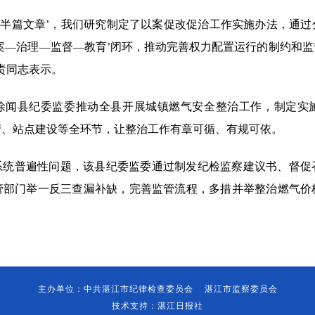
后半篇文章’，我们研究制定了以案促改促治工作实施办法，通
案—治理—监督—教育’闭环，推动完善权力配置运行的制约和
责同志表示。
徐闻县纪委监委推动全县开展城镇燃气安全整治工作，制定实
产、站点建设等全环节，让整治工作有章可循、有规可依。
系统普遍性问题，该县纪委监委通过制发纪检监察建议书、督促
管部门举一反三查漏补缺，完善监管流程，多措并举整治燃气价
主办单位：中共湛江市纪律检查委员会 湛江市监察委员会
技术支持：湛江日报社