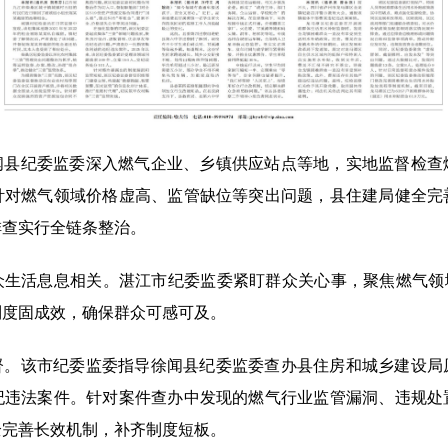
闻县纪委监委深入燃气企业、乡镇供应站点等地，实地监督检查
针对燃气领域价格虚高、监管缺位等突出问题，县住建局健全完
排查实行全链条整治。
众生活息息相关。湛江市纪委监委紧盯群众关心事，聚焦燃气领域
制度固成效，确保群众可感可及。
督。该市纪委监委指导徐闻县纪委监委查办县住房和城乡建设局
纪违法案件。针对案件查办中发现的燃气行业监管漏洞、违规处
全完善长效机制，补齐制度短板。