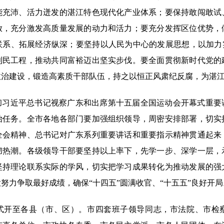
能充沛、活力迸发的湛江特色现代化产业体系；要保持敢闯敢试
放，充分激发高质量发展的动力和活力；要充分发挥区位优势，
联系、拓展经济纵深；要坚持以人民为中心的发展思想，以加力实
利民工程，推动共同富裕迈出坚实步伐。要全面贯彻新时代党的
政治建设，锻造高素质干部队伍，持之以恒正风肃纪反腐，为湛
彻习近平总书记视察广东和出席第十五届全国运动会开幕式重要
治任务。全市各地各部门要加强组织领导，周密安排部署，切实
全会精神、总书记对广东系列重要讲话和重要指示精神贯通起来
彻热潮。各级领导干部要坚持以上率下，先学一步、深学一层，
坚持理论联系实际的学风，切实把学习成果转化为推动发展的强
努力争取最好成绩，确保“十四五”圆满收官、“十五五”良好开局
式开至各县（市、区）。市四套班子领导同志，市法院、市检