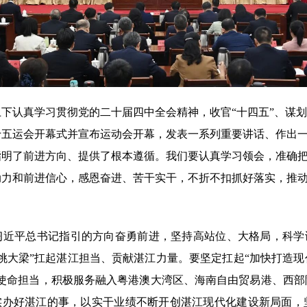
下认真学习贯彻党的二十届四中全会精神，收官“十四五”、谋划
十五运会开幕式并宣布运动会开幕，发表一系列重要讲话、作出
指明了前进方向、提供了根本遵循。我们要认真学习领会，准确
动力和前进信心，感恩奋进、苦干实干，不折不扣抓好落实，推
习近平总书记指引的方向奋勇前进，坚持高站位、大格局，科学谋
挑大梁”扛起湛江担当、贡献湛江力量。要坚定扛起“加快打造
”使命担当，积极服务融入粤港澳大湾区、海南自由贸易港、西部
实实办好湛江的事，以实干业绩不断开创湛江现代化建设新局面，