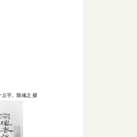
义字。陈彧之 摄