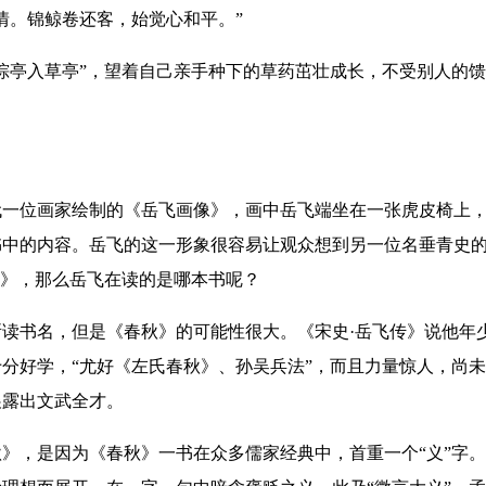
情。锦鲸卷还客，始觉心和平。”
亭入草亭”，望着自己亲手种下的草药茁壮成长，不受别人的馈
位画家绘制的《岳飞画像》，画中岳飞端坐在一张虎皮椅上，
书中的内容。岳飞的这一形象很容易让观众想到另一位名垂青史
秋》，那么岳飞在读的是哪本书呢？
书名，但是《春秋》的可能性很大。《宋史·岳飞传》说他年
分好学，“尤好《左氏春秋》、孙吴兵法”，而且力量惊人，尚未
展露出文武全才。
，是因为《春秋》一书在众多儒家经典中，首重一个“义”字。