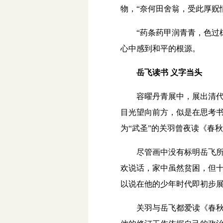
物，“奈何田舍翁，受此厚贶
“药条药甲润青青，色过棕
心中感到和平的根源。
岳飞读书 义字当头
容曜丹青展中，展出清代一
目光望向前方，似是在思考
为“武圣”的关羽曾夜读《春
尽管画中没有标明岳飞所读
欢说话，家中虽然贫困，但十
以说在他的少年时代即初步
关羽与岳飞都爱读《春秋》