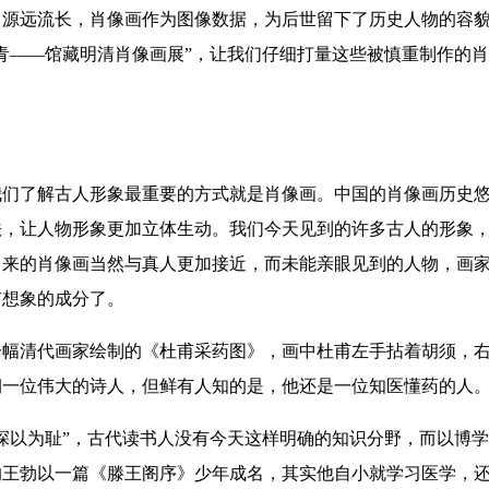
远流长，肖像画作为图像数据，为后世留下了历史人物的容貌
青——馆藏明清肖像画展”，让我们仔细打量这些被慎重制作的
了解古人形象最重要的方式就是肖像画。中国的肖像画历史悠
法，让人物形象更加立体生动。我们今天见到的许多古人的形象
出来的肖像画当然与真人更加接近，而未能亲眼见到的人物，画
有想象的成分了。
清代画家绘制的《杜甫采药图》，画中杜甫左手拈着胡须，右
朝一位伟大的诗人，但鲜有人知的是，他还是一位知医懂药的人
以为耻”，古代读书人没有今天这样明确的知识分野，而以博学
的王勃以一篇《滕王阁序》少年成名，其实他自小就学习医学，