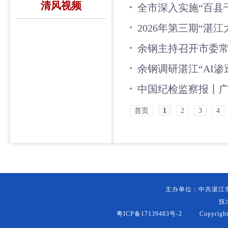
清风视频
全市深入实施“百县
2026年第三期“湛
余钢主持召开市委常
余钢调研湛江“AI渗
中国纪检监察报丨广
首页
1
2
3
4
主办单位：中共湛江
技
粤ICP备17139483号-2
Copyright (c